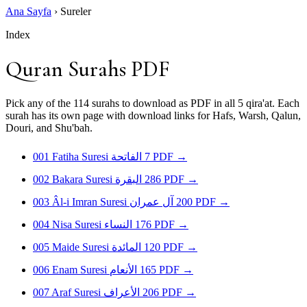
Ana Sayfa
›
Sureler
Index
Quran Surahs PDF
Pick any of the 114 surahs to download as PDF in all 5 qira'at. Each
surah has its own page with download links for Hafs, Warsh, Qalun,
Douri, and Shu'bah.
001
Fatiha Suresi
الفاتحة
7
PDF
→
002
Bakara Suresi
البقرة
286
PDF
→
003
Âl-i Imran Suresi
آل عمران
200
PDF
→
004
Nisa Suresi
النساء
176
PDF
→
005
Maide Suresi
المائدة
120
PDF
→
006
Enam Suresi
الأنعام
165
PDF
→
007
Araf Suresi
الأعراف
206
PDF
→