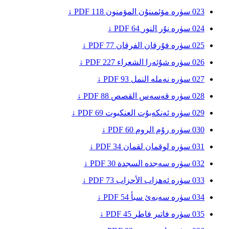
023
سۈرە مۆئمىنۇن
المؤمنون
118
PDF ↓
024
سۈرە نۇر
النور
64
PDF ↓
025
سۈرە فۇرقان
الفرقان
77
PDF ↓
026
سۈرە شۇئەرا
الشعراء
227
PDF ↓
027
سۈرە نەملە
النمل
93
PDF ↓
028
سۈرە قەسەس
القصص
88
PDF ↓
029
سۈرە ئەنكەبۇت
العنكبوت
69
PDF ↓
030
سۈرە رۇم
الروم
60
PDF ↓
031
سۈرە لوقمان
لقمان
34
PDF ↓
032
سۈرە سەجدە
السجدة
30
PDF ↓
033
سۈرە ئەھزاب
الأحزاب
73
PDF ↓
034
سۈرە سەبەئ
سبأ
54
PDF ↓
035
سۈرە فاتىر
فاطر
45
PDF ↓