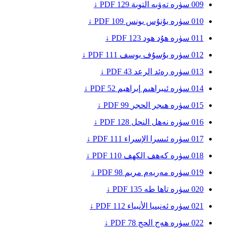
009
سۈرە تەۋبە
التوبة
129
PDF ↓
010
سۈرە يۇنۇس
يونس
109
PDF ↓
011
سۈرە ھۇد
هود
123
PDF ↓
012
سۈرە يۇسۇف
يوسف
111
PDF ↓
013
سۈرە رەئد
الرعد
43
PDF ↓
014
سۈرە ئىبراھىم
إبراهيم
52
PDF ↓
015
سۈرە ھىجر
الحجر
99
PDF ↓
016
سۈرە نەھل
النحل
128
PDF ↓
017
سۈرە ئىسرا
الإسراء
111
PDF ↓
018
سۈرە كەھف
الكهف
110
PDF ↓
019
سۈرە مەريەم
مريم
98
PDF ↓
020
سۈرە تاھا
طه
135
PDF ↓
021
سۈرە ئەنبىيا
الأنبياء
112
PDF ↓
022
سۈرە ھەج
الحج
78
PDF ↓