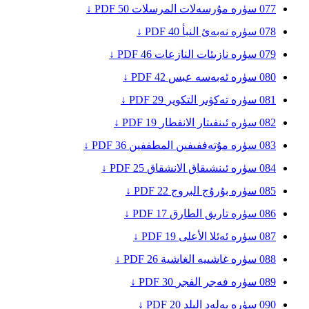
077
سۈرە مۇرسەلات
المرسلات
50
PDF ↓
078
سۈرە نەبەئ
النبأ
40
PDF ↓
079
سۈرە نازىئات
النازعات
46
PDF ↓
080
سۈرە ئەبەسە
عبس
42
PDF ↓
081
سۈرە تەكۋىر
التكوير
29
PDF ↓
082
سۈرە ئىنفىتار
الانفطار
19
PDF ↓
083
سۈرە مۇتەففىفىن
المطففين
36
PDF ↓
084
سۈرە ئىنشىقاق
الانشقاق
25
PDF ↓
085
سۈرە بۇرۇج
البروج
22
PDF ↓
086
سۈرە تارىق
الطارق
17
PDF ↓
087
سۈرە ئەئلا
الأعلى
19
PDF ↓
088
سۈرە غاشىيە
الغاشية
26
PDF ↓
089
سۈرە فەجر
الفجر
30
PDF ↓
090
سۈرە بەلەد
البلد
20
PDF ↓