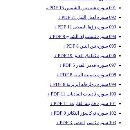
091
سۈرە شەمس
الشمس
15
PDF ↓
092
سۈرە لەيل
الليل
21
PDF ↓
093
سۈرە زۇھا
الضحى
11
PDF ↓
094
سۈرە ئىنشىراھ
الشرح
8
PDF ↓
095
سۈرە تىن
التين
8
PDF ↓
096
سۈرە ئەلەق
العلق
19
PDF ↓
097
سۈرە قەدر
القدر
5
PDF ↓
098
سۈرە بەييىنە
البينة
8
PDF ↓
099
سۈرە زەلزەلە
الزلزلة
8
PDF ↓
100
سۈرە ئادىيات
العاديات
11
PDF ↓
101
سۈرە قارىئە
القارعة
11
PDF ↓
102
سۈرە تەكاسۇر
التكاثر
8
PDF ↓
103
سۈرە ئەسر
العصر
3
PDF ↓