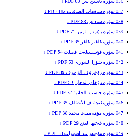
036
سۈرە ياسىن
يس
83
PDF ↓
037
سۈرە ساففات
الصافات
182
PDF ↓
038
سۈرە ساد
ص
88
PDF ↓
039
سۈرە زۇمەر
الزمر
75
PDF ↓
040
سۈرە غافىر
غافر
85
PDF ↓
041
سۈرە فۇسسىلەت
فصلت
54
PDF ↓
042
سۈرە شۇرا
الشورى
53
PDF ↓
043
سۈرە زۇخرۇف
الزخرف
89
PDF ↓
044
سۈرە دۇخان
الدخان
59
PDF ↓
045
سۈرە جاسىيە
الجاثية
37
PDF ↓
046
سۈرە ئەھقاف
الأحقاف
35
PDF ↓
047
سۈرە مۇھەممەد
محمد
38
PDF ↓
048
سۈرە فەتىھ
الفتح
29
PDF ↓
049
سۈرە ھۇجەرات
الحجرات
18
PDF ↓