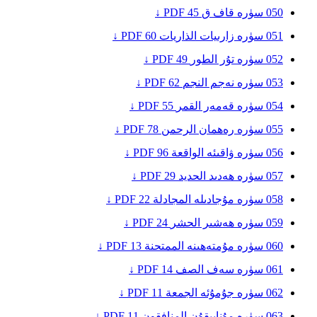
050
سۈرە قاف
ق
45
PDF ↓
051
سۈرە زارىيات
الذاريات
60
PDF ↓
052
سۈرە تۇر
الطور
49
PDF ↓
053
سۈرە نەجم
النجم
62
PDF ↓
054
سۈرە قەمەر
القمر
55
PDF ↓
055
سۈرە رەھمان
الرحمن
78
PDF ↓
056
سۈرە ۋاقىئە
الواقعة
96
PDF ↓
057
سۈرە ھەدىد
الحديد
29
PDF ↓
058
سۈرە مۇجادىلە
المجادلة
22
PDF ↓
059
سۈرە ھەشىر
الحشر
24
PDF ↓
060
سۈرە مۇمتەھىنە
الممتحنة
13
PDF ↓
061
سۈرە سەف
الصف
14
PDF ↓
062
سۈرە جۇمۇئە
الجمعة
11
PDF ↓
063
سۈرە مۇناپىقۇن
المنافقون
11
PDF ↓