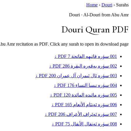
Home
›
Douri
›
Surahs
Douri · Al-Douri from Abu Amr
Douri Quran PDF
Abu Amr recitation as PDF. Click any surah to open its download page.
001
سۈرە فاتىھە
الفاتحة
7
PDF ↓
002
سۈرە بەقەرە
البقرة
286
PDF ↓
003
سۈرە ئال ئىمران
آل عمران
200
PDF ↓
004
سۈرە نىسا
النساء
176
PDF ↓
005
سۈرە مائىدە
المائدة
120
PDF ↓
006
سۈرە ئەنئام
الأنعام
165
PDF ↓
007
سۈرە ئەئراف
الأعراف
206
PDF ↓
008
سۈرە ئەنفال
الأنفال
75
PDF ↓