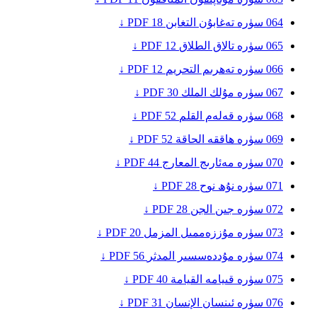
064
سۈرە تەغابۇن
التغابن
18
PDF ↓
065
سۈرە تالاق
الطلاق
12
PDF ↓
066
سۈرە تەھرىم
التحريم
12
PDF ↓
067
سۈرە مۇلك
الملك
30
PDF ↓
068
سۈرە قەلەم
القلم
52
PDF ↓
069
سۈرە ھاققە
الحاقة
52
PDF ↓
070
سۈرە مەئارىج
المعارج
44
PDF ↓
071
سۈرە نۇھ
نوح
28
PDF ↓
072
سۈرە جىن
الجن
28
PDF ↓
073
سۈرە مۇززەممىل
المزمل
20
PDF ↓
074
سۈرە مۇددەسسىر
المدثر
56
PDF ↓
075
سۈرە قىيامە
القيامة
40
PDF ↓
076
سۈرە ئىنسان
الإنسان
31
PDF ↓