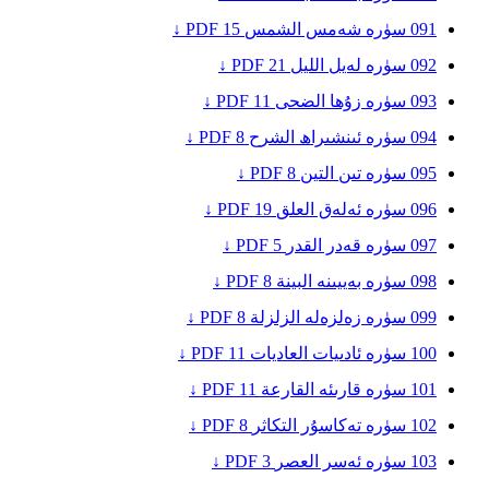
091
سۈرە شەمس
الشمس
15
PDF ↓
092
سۈرە لەيل
الليل
21
PDF ↓
093
سۈرە زۇھا
الضحى
11
PDF ↓
094
سۈرە ئىنشىراھ
الشرح
8
PDF ↓
095
سۈرە تىن
التين
8
PDF ↓
096
سۈرە ئەلەق
العلق
19
PDF ↓
097
سۈرە قەدر
القدر
5
PDF ↓
098
سۈرە بەييىنە
البينة
8
PDF ↓
099
سۈرە زەلزەلە
الزلزلة
8
PDF ↓
100
سۈرە ئادىيات
العاديات
11
PDF ↓
101
سۈرە قارىئە
القارعة
11
PDF ↓
102
سۈرە تەكاسۇر
التكاثر
8
PDF ↓
103
سۈرە ئەسر
العصر
3
PDF ↓