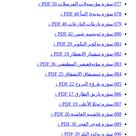
077
سۈرە مۇرسەلات
المرسلات
50
PDF ↓
078
سۈرە نەبەئ
النبأ
40
PDF ↓
079
سۈرە نازىئات
النازعات
46
PDF ↓
080
سۈرە ئەبەسە
عبس
42
PDF ↓
081
سۈرە تەكۋىر
التكوير
29
PDF ↓
082
سۈرە ئىنفىتار
الانفطار
19
PDF ↓
083
سۈرە مۇتەففىفىن
المطففين
36
PDF ↓
084
سۈرە ئىنشىقاق
الانشقاق
25
PDF ↓
085
سۈرە بۇرۇج
البروج
22
PDF ↓
086
سۈرە تارىق
الطارق
17
PDF ↓
087
سۈرە ئەئلا
الأعلى
19
PDF ↓
088
سۈرە غاشىيە
الغاشية
26
PDF ↓
089
سۈرە فەجر
الفجر
30
PDF ↓
090
سۈرە بەلەد
البلد
20
PDF ↓