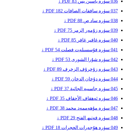
036
سۈرە ياسىن
يس
83
PDF ↓
037
سۈرە ساففات
الصافات
182
PDF ↓
038
سۈرە ساد
ص
88
PDF ↓
039
سۈرە زۇمەر
الزمر
75
PDF ↓
040
سۈرە غافىر
غافر
85
PDF ↓
041
سۈرە فۇسسىلەت
فصلت
54
PDF ↓
042
سۈرە شۇرا
الشورى
53
PDF ↓
043
سۈرە زۇخرۇف
الزخرف
89
PDF ↓
044
سۈرە دۇخان
الدخان
59
PDF ↓
045
سۈرە جاسىيە
الجاثية
37
PDF ↓
046
سۈرە ئەھقاف
الأحقاف
35
PDF ↓
047
سۈرە مۇھەممەد
محمد
38
PDF ↓
048
سۈرە فەتىھ
الفتح
29
PDF ↓
049
سۈرە ھۇجەرات
الحجرات
18
PDF ↓