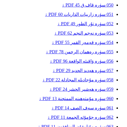
050
سۈرە قاف
ق
45
PDF ↓
051
سۈرە زارىيات
الذاريات
60
PDF ↓
052
سۈرە تۇر
الطور
49
PDF ↓
053
سۈرە نەجم
النجم
62
PDF ↓
054
سۈرە قەمەر
القمر
55
PDF ↓
055
سۈرە رەھمان
الرحمن
78
PDF ↓
056
سۈرە ۋاقىئە
الواقعة
96
PDF ↓
057
سۈرە ھەدىد
الحديد
29
PDF ↓
058
سۈرە مۇجادىلە
المجادلة
22
PDF ↓
059
سۈرە ھەشىر
الحشر
24
PDF ↓
060
سۈرە مۇمتەھىنە
الممتحنة
13
PDF ↓
061
سۈرە سەف
الصف
14
PDF ↓
062
سۈرە جۇمۇئە
الجمعة
11
PDF ↓
063
سۈرە مۇناپىقۇن
المنافقون
11
PDF ↓