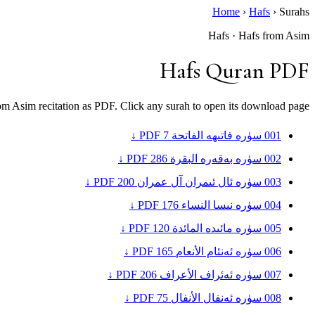
Home
›
Hafs
›
Surahs
Hafs · Hafs from Asim
Hafs Quran PDF
om Asim recitation as PDF. Click any surah to open its download page.
001
سۈرە فاتىھە
الفاتحة
7
PDF ↓
002
سۈرە بەقەرە
البقرة
286
PDF ↓
003
سۈرە ئال ئىمران
آل عمران
200
PDF ↓
004
سۈرە نىسا
النساء
176
PDF ↓
005
سۈرە مائىدە
المائدة
120
PDF ↓
006
سۈرە ئەنئام
الأنعام
165
PDF ↓
007
سۈرە ئەئراف
الأعراف
206
PDF ↓
008
سۈرە ئەنفال
الأنفال
75
PDF ↓