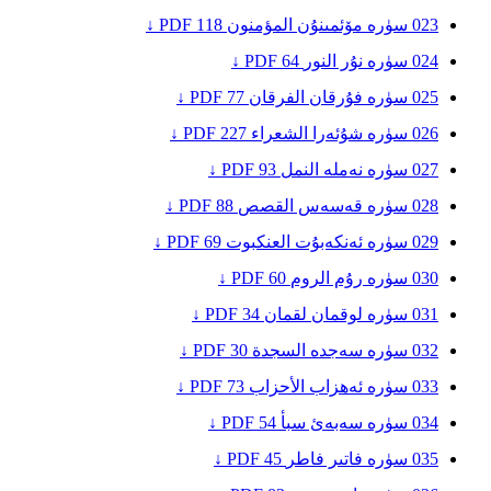
023
سۈرە مۆئمىنۇن
المؤمنون
118
PDF ↓
024
سۈرە نۇر
النور
64
PDF ↓
025
سۈرە فۇرقان
الفرقان
77
PDF ↓
026
سۈرە شۇئەرا
الشعراء
227
PDF ↓
027
سۈرە نەملە
النمل
93
PDF ↓
028
سۈرە قەسەس
القصص
88
PDF ↓
029
سۈرە ئەنكەبۇت
العنكبوت
69
PDF ↓
030
سۈرە رۇم
الروم
60
PDF ↓
031
سۈرە لوقمان
لقمان
34
PDF ↓
032
سۈرە سەجدە
السجدة
30
PDF ↓
033
سۈرە ئەھزاب
الأحزاب
73
PDF ↓
034
سۈرە سەبەئ
سبأ
54
PDF ↓
035
سۈرە فاتىر
فاطر
45
PDF ↓