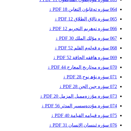
064
سۈرە تەغابۇن
التغابن
18
PDF ↓
065
سۈرە تالاق
الطلاق
12
PDF ↓
066
سۈرە تەھرىم
التحريم
12
PDF ↓
067
سۈرە مۇلك
الملك
30
PDF ↓
068
سۈرە قەلەم
القلم
52
PDF ↓
069
سۈرە ھاققە
الحاقة
52
PDF ↓
070
سۈرە مەئارىج
المعارج
44
PDF ↓
071
سۈرە نۇھ
نوح
28
PDF ↓
072
سۈرە جىن
الجن
28
PDF ↓
073
سۈرە مۇززەممىل
المزمل
20
PDF ↓
074
سۈرە مۇددەسسىر
المدثر
56
PDF ↓
075
سۈرە قىيامە
القيامة
40
PDF ↓
076
سۈرە ئىنسان
الإنسان
31
PDF ↓