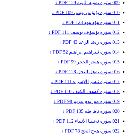
009
سۈرە تەۋبە
التوبة
129
PDF ↓
010
سۈرە يۇنۇس
يونس
109
PDF ↓
011
سۈرە ھۇد
هود
123
PDF ↓
012
سۈرە يۇسۇف
يوسف
111
PDF ↓
013
سۈرە رەئد
الرعد
43
PDF ↓
014
سۈرە ئىبراھىم
إبراهيم
52
PDF ↓
015
سۈرە ھىجر
الحجر
99
PDF ↓
016
سۈرە نەھل
النحل
128
PDF ↓
017
سۈرە ئىسرا
الإسراء
111
PDF ↓
018
سۈرە كەھف
الكهف
110
PDF ↓
019
سۈرە مەريەم
مريم
98
PDF ↓
020
سۈرە تاھا
طه
135
PDF ↓
021
سۈرە ئەنبىيا
الأنبياء
112
PDF ↓
022
سۈرە ھەج
الحج
78
PDF ↓