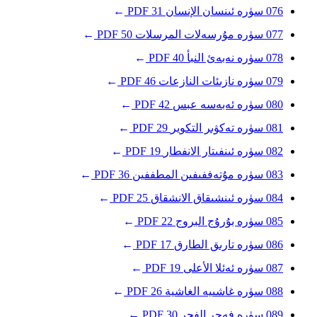
076
سۈرە ئىنسان
الإنسان
31
PDF
→
077
سۈرە مۇرسەلات
المرسلات
50
PDF
→
078
سۈرە نەبەئ
النبأ
40
PDF
→
079
سۈرە نازىئات
النازعات
46
PDF
→
080
سۈرە ئەبەسە
عبس
42
PDF
→
081
سۈرە تەكۋىر
التكوير
29
PDF
→
082
سۈرە ئىنفىتار
الانفطار
19
PDF
→
083
سۈرە مۇتەففىفىن
المطففين
36
PDF
→
084
سۈرە ئىنشىقاق
الانشقاق
25
PDF
→
085
سۈرە بۇرۇج
البروج
22
PDF
→
086
سۈرە تارىق
الطارق
17
PDF
→
087
سۈرە ئەئلا
الأعلى
19
PDF
→
088
سۈرە غاشىيە
الغاشية
26
PDF
→
089
سۈرە فەجر
الفجر
30
PDF
→