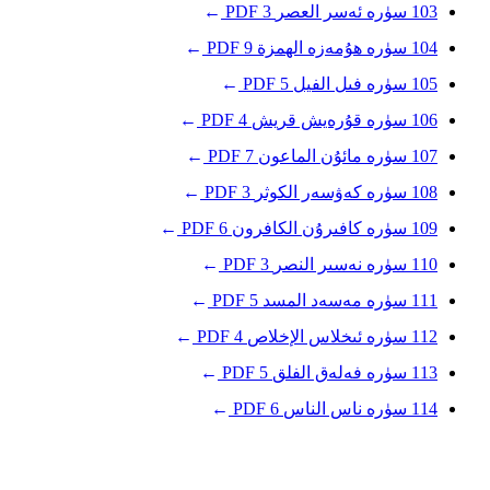
103
سۈرە ئەسر
العصر
3
PDF
→
104
سۈرە ھۇمەزە
الهمزة
9
PDF
→
105
سۈرە فىل
الفيل
5
PDF
→
106
سۈرە قۇرەيش
قريش
4
PDF
→
107
سۈرە مائۇن
الماعون
7
PDF
→
108
سۈرە كەۋسەر
الكوثر
3
PDF
→
109
سۈرە كافىرۇن
الكافرون
6
PDF
→
110
سۈرە نەسىر
النصر
3
PDF
→
111
سۈرە مەسەد
المسد
5
PDF
→
112
سۈرە ئىخلاس
الإخلاص
4
PDF
→
113
سۈرە فەلەق
الفلق
5
PDF
→
114
سۈرە ناس
الناس
6
PDF
→