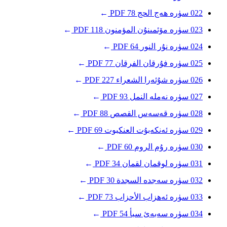
022
سۈرە ھەج
الحج
78
PDF
→
023
سۈرە مۆئمىنۇن
المؤمنون
118
PDF
→
024
سۈرە نۇر
النور
64
PDF
→
025
سۈرە فۇرقان
الفرقان
77
PDF
→
026
سۈرە شۇئەرا
الشعراء
227
PDF
→
027
سۈرە نەملە
النمل
93
PDF
→
028
سۈرە قەسەس
القصص
88
PDF
→
029
سۈرە ئەنكەبۇت
العنكبوت
69
PDF
→
030
سۈرە رۇم
الروم
60
PDF
→
031
سۈرە لوقمان
لقمان
34
PDF
→
032
سۈرە سەجدە
السجدة
30
PDF
→
033
سۈرە ئەھزاب
الأحزاب
73
PDF
→
034
سۈرە سەبەئ
سبأ
54
PDF
→