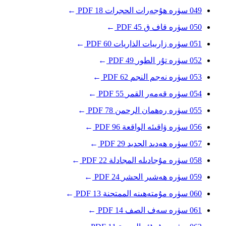
049
سۈرە ھۇجەرات
الحجرات
18
PDF
→
050
سۈرە قاف
ق
45
PDF
→
051
سۈرە زارىيات
الذاريات
60
PDF
→
052
سۈرە تۇر
الطور
49
PDF
→
053
سۈرە نەجم
النجم
62
PDF
→
054
سۈرە قەمەر
القمر
55
PDF
→
055
سۈرە رەھمان
الرحمن
78
PDF
→
056
سۈرە ۋاقىئە
الواقعة
96
PDF
→
057
سۈرە ھەدىد
الحديد
29
PDF
→
058
سۈرە مۇجادىلە
المجادلة
22
PDF
→
059
سۈرە ھەشىر
الحشر
24
PDF
→
060
سۈرە مۇمتەھىنە
الممتحنة
13
PDF
→
061
سۈرە سەف
الصف
14
PDF
→