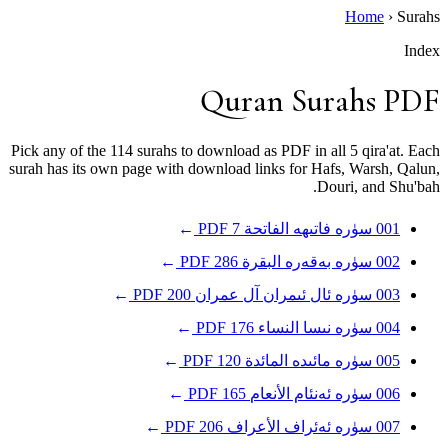
Home
›
Surahs
Index
Quran Surahs PDF
Pick any of the 114 surahs to download as PDF in all 5 qira'at. Each
surah has its own page with download links for Hafs, Warsh, Qalun,
Douri, and Shu'bah.
001
سۈرە فاتىھە
الفاتحة
7
PDF
→
002
سۈرە بەقەرە
البقرة
286
PDF
→
003
سۈرە ئال ئىمران
آل عمران
200
PDF
→
004
سۈرە نىسا
النساء
176
PDF
→
005
سۈرە مائىدە
المائدة
120
PDF
→
006
سۈرە ئەنئام
الأنعام
165
PDF
→
007
سۈرە ئەئراف
الأعراف
206
PDF
→