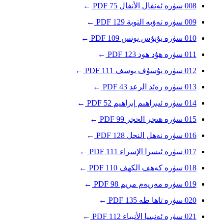
008
سۈرە ئەنفال
الأنفال
75
PDF
→
009
سۈرە تەۋبە
التوبة
129
PDF
→
010
سۈرە يۇنۇس
يونس
109
PDF
→
011
سۈرە ھۇد
هود
123
PDF
→
012
سۈرە يۇسۇف
يوسف
111
PDF
→
013
سۈرە رەئد
الرعد
43
PDF
→
014
سۈرە ئىبراھىم
إبراهيم
52
PDF
→
015
سۈرە ھىجر
الحجر
99
PDF
→
016
سۈرە نەھل
النحل
128
PDF
→
017
سۈرە ئىسرا
الإسراء
111
PDF
→
018
سۈرە كەھف
الكهف
110
PDF
→
019
سۈرە مەريەم
مريم
98
PDF
→
020
سۈرە تاھا
طه
135
PDF
→
021
سۈرە ئەنبىيا
الأنبياء
112
PDF
→