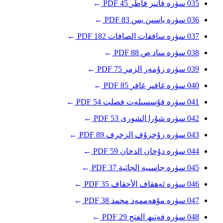
035
سۈرە فاتىر
فاطر
45
PDF
→
036
سۈرە ياسىن
يس
83
PDF
→
037
سۈرە ساففات
الصافات
182
PDF
→
038
سۈرە ساد
ص
88
PDF
→
039
سۈرە زۇمەر
الزمر
75
PDF
→
040
سۈرە غافىر
غافر
85
PDF
→
041
سۈرە فۇسسىلەت
فصلت
54
PDF
→
042
سۈرە شۇرا
الشورى
53
PDF
→
043
سۈرە زۇخرۇف
الزخرف
89
PDF
→
044
سۈرە دۇخان
الدخان
59
PDF
→
045
سۈرە جاسىيە
الجاثية
37
PDF
→
046
سۈرە ئەھقاف
الأحقاف
35
PDF
→
047
سۈرە مۇھەممەد
محمد
38
PDF
→
048
سۈرە فەتىھ
الفتح
29
PDF
→