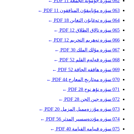
062
سۈرە جۇمۇئە
الجمعة
11
PDF
→
063
سۈرە مۇناپىقۇن
المنافقون
11
PDF
→
064
سۈرە تەغابۇن
التغابن
18
PDF
→
065
سۈرە تالاق
الطلاق
12
PDF
→
066
سۈرە تەھرىم
التحريم
12
PDF
→
067
سۈرە مۇلك
الملك
30
PDF
→
068
سۈرە قەلەم
القلم
52
PDF
→
069
سۈرە ھاققە
الحاقة
52
PDF
→
070
سۈرە مەئارىج
المعارج
44
PDF
→
071
سۈرە نۇھ
نوح
28
PDF
→
072
سۈرە جىن
الجن
28
PDF
→
073
سۈرە مۇززەممىل
المزمل
20
PDF
→
074
سۈرە مۇددەسسىر
المدثر
56
PDF
→
075
سۈرە قىيامە
القيامة
40
PDF
→