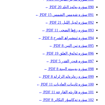
090
سۈرە بەلەد
البلد
20
PDF
→
091
سۈرە شەمس
الشمس
15
PDF
→
092
سۈرە لەيل
الليل
21
PDF
→
093
سۈرە زۇھا
الضحى
11
PDF
→
094
سۈرە ئىنشىراھ
الشرح
8
PDF
→
095
سۈرە تىن
التين
8
PDF
→
096
سۈرە ئەلەق
العلق
19
PDF
→
097
سۈرە قەدر
القدر
5
PDF
→
098
سۈرە بەييىنە
البينة
8
PDF
→
099
سۈرە زەلزەلە
الزلزلة
8
PDF
→
100
سۈرە ئادىيات
العاديات
11
PDF
→
101
سۈرە قارىئە
القارعة
11
PDF
→
102
سۈرە تەكاسۇر
التكاثر
8
PDF
→