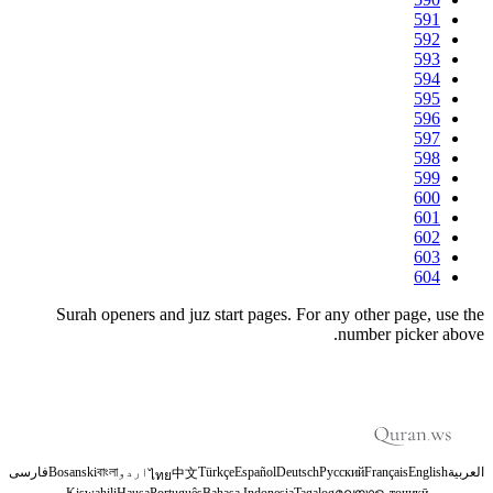
591
592
593
594
595
596
597
598
599
600
601
602
603
604
Surah openers and juz start pages. For any other page, use the
number picker above.
العربية
English
Français
Русский
Deutsch
Español
Türkçe
اردو
বাংলা
Bosanski
فارسی
中文
ไทย