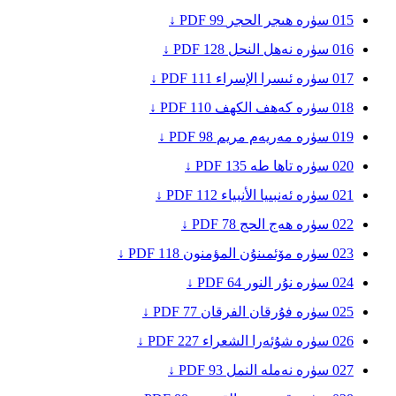
015
سۈرە ھىجر
الحجر
99
PDF ↓
016
سۈرە نەھل
النحل
128
PDF ↓
017
سۈرە ئىسرا
الإسراء
111
PDF ↓
018
سۈرە كەھف
الكهف
110
PDF ↓
019
سۈرە مەريەم
مريم
98
PDF ↓
020
سۈرە تاھا
طه
135
PDF ↓
021
سۈرە ئەنبىيا
الأنبياء
112
PDF ↓
022
سۈرە ھەج
الحج
78
PDF ↓
023
سۈرە مۆئمىنۇن
المؤمنون
118
PDF ↓
024
سۈرە نۇر
النور
64
PDF ↓
025
سۈرە فۇرقان
الفرقان
77
PDF ↓
026
سۈرە شۇئەرا
الشعراء
227
PDF ↓
027
سۈرە نەملە
النمل
93
PDF ↓