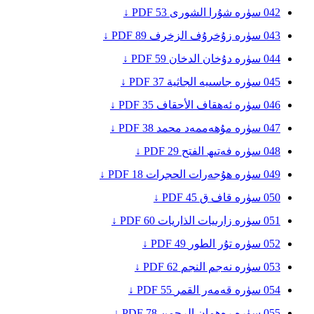
042
سۈرە شۇرا
الشورى
53
PDF ↓
043
سۈرە زۇخرۇف
الزخرف
89
PDF ↓
044
سۈرە دۇخان
الدخان
59
PDF ↓
045
سۈرە جاسىيە
الجاثية
37
PDF ↓
046
سۈرە ئەھقاف
الأحقاف
35
PDF ↓
047
سۈرە مۇھەممەد
محمد
38
PDF ↓
048
سۈرە فەتىھ
الفتح
29
PDF ↓
049
سۈرە ھۇجەرات
الحجرات
18
PDF ↓
050
سۈرە قاف
ق
45
PDF ↓
051
سۈرە زارىيات
الذاريات
60
PDF ↓
052
سۈرە تۇر
الطور
49
PDF ↓
053
سۈرە نەجم
النجم
62
PDF ↓
054
سۈرە قەمەر
القمر
55
PDF ↓
055
سۈرە رەھمان
الرحمن
78
PDF ↓