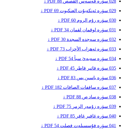
028
سۈرە قەسەس
القصص
88
PDF ↓
029
سۈرە ئەنكەبۇت
العنكبوت
69
PDF ↓
030
سۈرە رۇم
الروم
60
PDF ↓
031
سۈرە لوقمان
لقمان
34
PDF ↓
032
سۈرە سەجدە
السجدة
30
PDF ↓
033
سۈرە ئەھزاب
الأحزاب
73
PDF ↓
034
سۈرە سەبەئ
سبأ
54
PDF ↓
035
سۈرە فاتىر
فاطر
45
PDF ↓
036
سۈرە ياسىن
يس
83
PDF ↓
037
سۈرە ساففات
الصافات
182
PDF ↓
038
سۈرە ساد
ص
88
PDF ↓
039
سۈرە زۇمەر
الزمر
75
PDF ↓
040
سۈرە غافىر
غافر
85
PDF ↓
041
سۈرە فۇسسىلەت
فصلت
54
PDF ↓