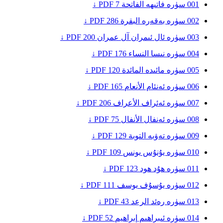
001
سۈرە فاتىھە
الفاتحة
7
PDF ↓
002
سۈرە بەقەرە
البقرة
286
PDF ↓
003
سۈرە ئال ئىمران
آل عمران
200
PDF ↓
004
سۈرە نىسا
النساء
176
PDF ↓
005
سۈرە مائىدە
المائدة
120
PDF ↓
006
سۈرە ئەنئام
الأنعام
165
PDF ↓
007
سۈرە ئەئراف
الأعراف
206
PDF ↓
008
سۈرە ئەنفال
الأنفال
75
PDF ↓
009
سۈرە تەۋبە
التوبة
129
PDF ↓
010
سۈرە يۇنۇس
يونس
109
PDF ↓
011
سۈرە ھۇد
هود
123
PDF ↓
012
سۈرە يۇسۇف
يوسف
111
PDF ↓
013
سۈرە رەئد
الرعد
43
PDF ↓
014
سۈرە ئىبراھىم
إبراهيم
52
PDF ↓