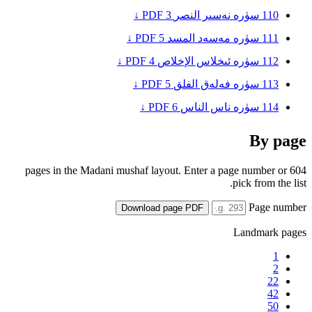
110
سۈرە نەسىر
النصر
3
PDF ↓
111
سۈرە مەسەد
المسد
5
PDF ↓
112
سۈرە ئىخلاس
الإخلاص
4
PDF ↓
113
سۈرە فەلەق
الفلق
5
PDF ↓
114
سۈرە ناس
الناس
6
PDF ↓
By page
604 pages in the Madani mushaf layout. Enter a page number or
pick from the list.
Page number
Download page PDF
Landmark pages
1
2
22
42
50