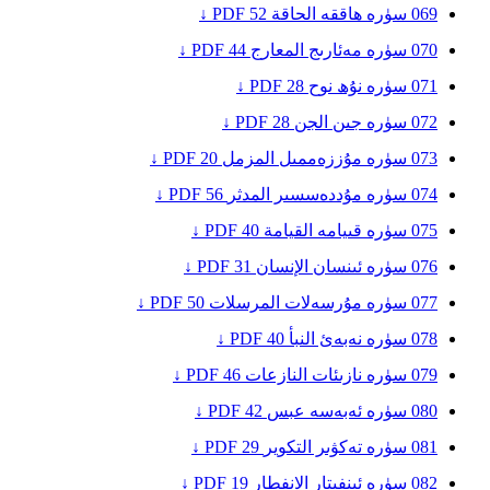
069
سۈرە ھاققە
الحاقة
52
PDF ↓
070
سۈرە مەئارىج
المعارج
44
PDF ↓
071
سۈرە نۇھ
نوح
28
PDF ↓
072
سۈرە جىن
الجن
28
PDF ↓
073
سۈرە مۇززەممىل
المزمل
20
PDF ↓
074
سۈرە مۇددەسسىر
المدثر
56
PDF ↓
075
سۈرە قىيامە
القيامة
40
PDF ↓
076
سۈرە ئىنسان
الإنسان
31
PDF ↓
077
سۈرە مۇرسەلات
المرسلات
50
PDF ↓
078
سۈرە نەبەئ
النبأ
40
PDF ↓
079
سۈرە نازىئات
النازعات
46
PDF ↓
080
سۈرە ئەبەسە
عبس
42
PDF ↓
081
سۈرە تەكۋىر
التكوير
29
PDF ↓
082
سۈرە ئىنفىتار
الانفطار
19
PDF ↓