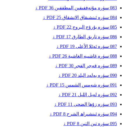
083
سۈرە مۇتەففىفىن
المطففين
36
PDF ↓
084
سۈرە ئىنشىقاق
الانشقاق
25
PDF ↓
085
سۈرە بۇرۇج
البروج
22
PDF ↓
086
سۈرە تارىق
الطارق
17
PDF ↓
087
سۈرە ئەئلا
الأعلى
19
PDF ↓
088
سۈرە غاشىيە
الغاشية
26
PDF ↓
089
سۈرە فەجر
الفجر
30
PDF ↓
090
سۈرە بەلەد
البلد
20
PDF ↓
091
سۈرە شەمس
الشمس
15
PDF ↓
092
سۈرە لەيل
الليل
21
PDF ↓
093
سۈرە زۇھا
الضحى
11
PDF ↓
094
سۈرە ئىنشىراھ
الشرح
8
PDF ↓
095
سۈرە تىن
التين
8
PDF ↓