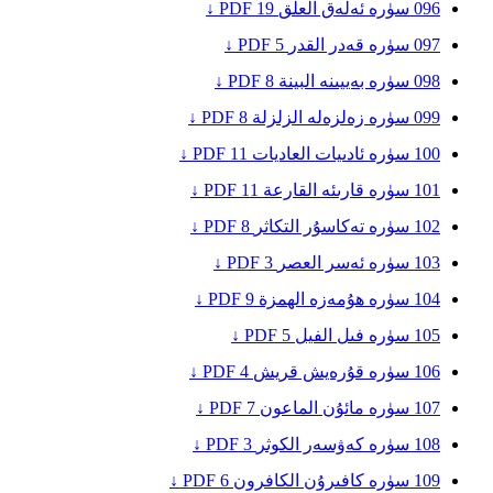
096
سۈرە ئەلەق
العلق
19
PDF ↓
097
سۈرە قەدر
القدر
5
PDF ↓
098
سۈرە بەييىنە
البينة
8
PDF ↓
099
سۈرە زەلزەلە
الزلزلة
8
PDF ↓
100
سۈرە ئادىيات
العاديات
11
PDF ↓
101
سۈرە قارىئە
القارعة
11
PDF ↓
102
سۈرە تەكاسۇر
التكاثر
8
PDF ↓
103
سۈرە ئەسر
العصر
3
PDF ↓
104
سۈرە ھۇمەزە
الهمزة
9
PDF ↓
105
سۈرە فىل
الفيل
5
PDF ↓
106
سۈرە قۇرەيش
قريش
4
PDF ↓
107
سۈرە مائۇن
الماعون
7
PDF ↓
108
سۈرە كەۋسەر
الكوثر
3
PDF ↓
109
سۈرە كافىرۇن
الكافرون
6
PDF ↓