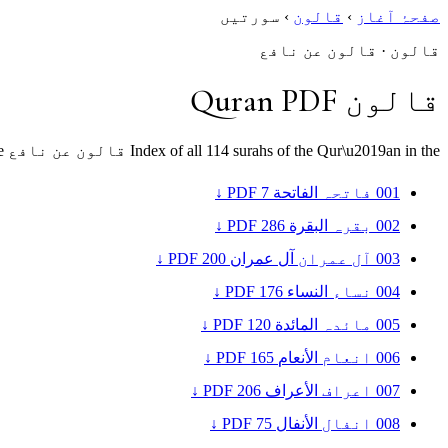
صفحۂ آغاز
›
قالون
›
سورتیں
قالون · قالون عن نافع
قالون Quran PDF
Index of all 114 surahs of the Qur\u2019an in the قالون عن نافع recitation as PDF. Click any surah to open its download page.
001
فاتحہ
الفاتحة
7
PDF ↓
002
بقرہ
البقرة
286
PDF ↓
003
آل عمران
آل عمران
200
PDF ↓
004
نساء
النساء
176
PDF ↓
005
مائدہ
المائدة
120
PDF ↓
006
انعام
الأنعام
165
PDF ↓
007
اعراف
الأعراف
206
PDF ↓
008
انفال
الأنفال
75
PDF ↓