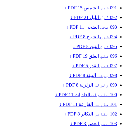
091
شمس
الشمس
15
PDF ↓
092
لیل
الليل
21
PDF ↓
093
ضحى
الضحى
11
PDF ↓
094
شرح
الشرح
8
PDF ↓
095
تین
التين
8
PDF ↓
096
علق
العلق
19
PDF ↓
097
قدر
القدر
5
PDF ↓
098
بینہ
البينة
8
PDF ↓
099
زلزلہ
الزلزلة
8
PDF ↓
100
عادیات
العاديات
11
PDF ↓
101
قارعہ
القارعة
11
PDF ↓
102
تکاثر
التكاثر
8
PDF ↓
103
عصر
العصر
3
PDF ↓