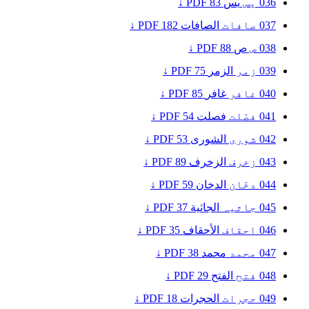
036
یس
يس
83
PDF ↓
037
صافات
الصافات
182
PDF ↓
038
ص
ص
88
PDF ↓
039
زمر
الزمر
75
PDF ↓
040
غافر
غافر
85
PDF ↓
041
فصّلت
فصلت
54
PDF ↓
042
شورى
الشورى
53
PDF ↓
043
زخرف
الزخرف
89
PDF ↓
044
دخّان
الدخان
59
PDF ↓
045
جاثیہ
الجاثية
37
PDF ↓
046
احقاف
الأحقاف
35
PDF ↓
047
محمد
محمد
38
PDF ↓
048
فتح
الفتح
29
PDF ↓
049
حجرات
الحجرات
18
PDF ↓