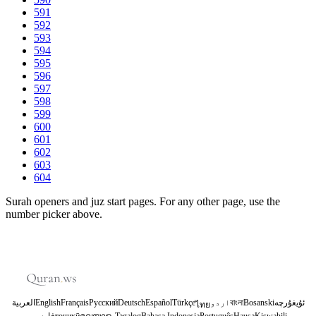
591
592
593
594
595
596
597
598
599
600
601
602
603
604
Surah openers and juz start pages. For any other page, use the
number picker above.
العربية
English
Français
Русский
Deutsch
Español
Türkçe
اردو
বাংলা
Bosanski
ئۇيغۇرچە
ไทย