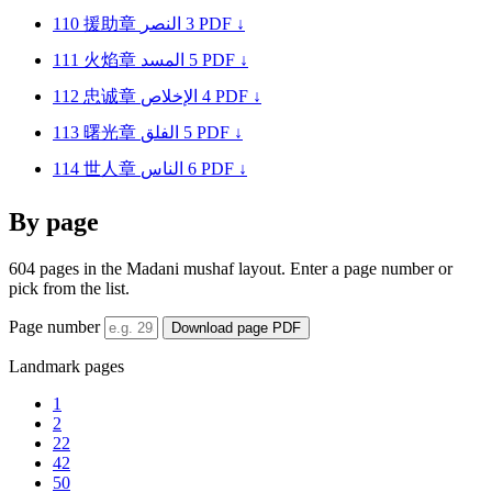
110
援助章
النصر
3
PDF ↓
111
火焰章
المسد
5
PDF ↓
112
忠诚章
الإخلاص
4
PDF ↓
113
曙光章
الفلق
5
PDF ↓
114
世人章
الناس
6
PDF ↓
By page
604 pages in the Madani mushaf layout. Enter a page number or
pick from the list.
Page number
Download page PDF
Landmark pages
1
2
22
42
50