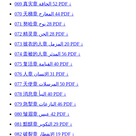
069
真灾章
الحاقة
52
PDF ↓
070
天梯章
المعارج
44
PDF ↓
071
努哈章
نوح
28
PDF ↓
072
精灵章
الجن
28
PDF ↓
073
披衣的人章
المزمل
20
PDF ↓
074
盖被的人章
المدثر
56
PDF ↓
075
复活章
القيامة
40
PDF ↓
076
人章
الإنسان
31
PDF ↓
077
天使章
المرسلات
50
PDF ↓
078
消息章
النبأ
40
PDF ↓
079
急掣章
النازعات
46
PDF ↓
080
皱眉章
عبس
42
PDF ↓
081
黯黮章
التكوير
29
PDF ↓
082
破裂章
الانفطار
19
PDF ↓