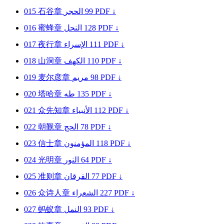
015
石谷章
الحجر
99
PDF ↓
016
蜜蜂章
النحل
128
PDF ↓
017
夜行章
الإسراء
111
PDF ↓
018
山洞章
الكهف
110
PDF ↓
019
麦尔彦章
مريم
98
PDF ↓
020
塔哈章
طه
135
PDF ↓
021
众先知章
الأنبياء
112
PDF ↓
022
朝觐章
الحج
78
PDF ↓
023
信士章
المؤمنون
118
PDF ↓
024
光明章
النور
64
PDF ↓
025
准则章
الفرقان
77
PDF ↓
026
众诗人章
الشعراء
227
PDF ↓
027
蚂蚁章
النمل
93
PDF ↓