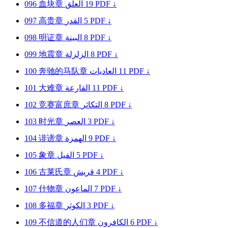
096
血块章
العلق
19
PDF ↓
097
高贵章
القدر
5
PDF ↓
098
明证章
البينة
8
PDF ↓
099
地震章
الزلزلة
8
PDF ↓
100
奔驰的马队章
العاديات
11
PDF ↓
101
大难章
القارعة
11
PDF ↓
102
竞赛富庶章
التكاثر
8
PDF ↓
103
时光章
العصر
3
PDF ↓
104
诽谤章
الهمزة
9
PDF ↓
105
象章
الفيل
5
PDF ↓
106
古莱氏章
قريش
4
PDF ↓
107
什物章
الماعون
7
PDF ↓
108
多福章
الكوثر
3
PDF ↓
109
不信道的人们章
الكافرون
6
PDF ↓