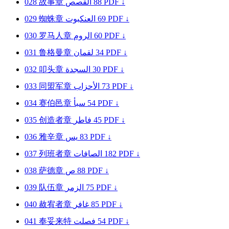
028
故事章
القصص
88
PDF ↓
029
蜘蛛章
العنكبوت
69
PDF ↓
030
罗马人章
الروم
60
PDF ↓
031
鲁格曼章
لقمان
34
PDF ↓
032
叩头章
السجدة
30
PDF ↓
033
同盟军章
الأحزاب
73
PDF ↓
034
赛伯邑章
سبأ
54
PDF ↓
035
创造者章
فاطر
45
PDF ↓
036
雅辛章
يس
83
PDF ↓
037
列班者章
الصافات
182
PDF ↓
038
萨德章
ص
88
PDF ↓
039
队伍章
الزمر
75
PDF ↓
040
赦宥者章
غافر
85
PDF ↓
041
奉妥来特
فصلت
54
PDF ↓