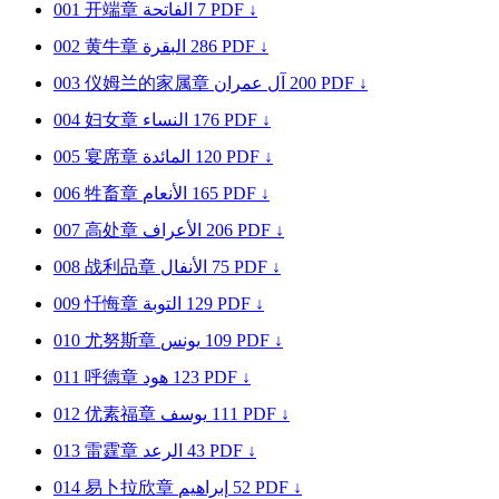
001
开端章
الفاتحة
7
PDF ↓
002
黄牛章
البقرة
286
PDF ↓
003
仪姆兰的家属章
آل عمران
200
PDF ↓
004
妇女章
النساء
176
PDF ↓
005
宴席章
المائدة
120
PDF ↓
006
牲畜章
الأنعام
165
PDF ↓
007
高处章
الأعراف
206
PDF ↓
008
战利品章
الأنفال
75
PDF ↓
009
忏悔章
التوبة
129
PDF ↓
010
尤努斯章
يونس
109
PDF ↓
011
呼德章
هود
123
PDF ↓
012
优素福章
يوسف
111
PDF ↓
013
雷霆章
الرعد
43
PDF ↓
014
易卜拉欣章
إبراهيم
52
PDF ↓