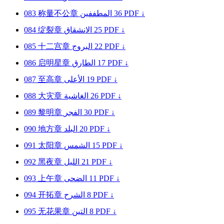
083
称量不公章
المطففين
36
PDF ↓
084
绽裂章
الانشقاق
25
PDF ↓
085
十二宫章
البروج
22
PDF ↓
086
启明星章
الطارق
17
PDF ↓
087
至高章
الأعلى
19
PDF ↓
088
大灾章
الغاشية
26
PDF ↓
089
黎明章
الفجر
30
PDF ↓
090
地方章
البلد
20
PDF ↓
091
太阳章
الشمس
15
PDF ↓
092
黑夜章
الليل
21
PDF ↓
093
上午章
الضحى
11
PDF ↓
094
开拓章
الشرح
8
PDF ↓
095
无花果章
التين
8
PDF ↓