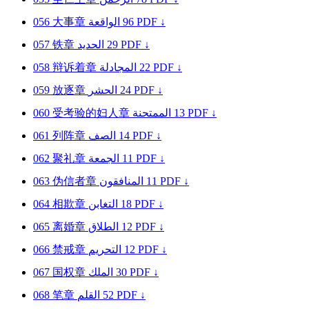
056
大事章
الواقعة
96
PDF ↓
057
铁章
الحديد
29
PDF ↓
058
辩诉着章
المجادلة
22
PDF ↓
059
放逐章
الحشر
24
PDF ↓
060
受考验的妇人章
الممتحنة
13
PDF ↓
061
列阵章
الصف
14
PDF ↓
062
聚礼章
الجمعة
11
PDF ↓
063
伪信者章
المنافقون
11
PDF ↓
064
相欺章
التغابن
18
PDF ↓
065
离婚章
الطلاق
12
PDF ↓
066
禁戒章
التحريم
12
PDF ↓
067
国权章
الملك
30
PDF ↓
068
笔章
القلم
52
PDF ↓