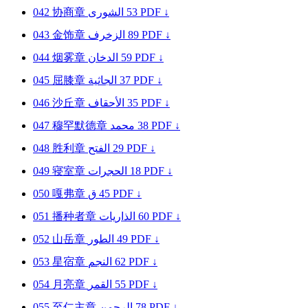
042
协商章
الشورى
53
PDF ↓
043
金饰章
الزخرف
89
PDF ↓
044
烟雾章
الدخان
59
PDF ↓
045
屈膝章
الجاثية
37
PDF ↓
046
沙丘章
الأحقاف
35
PDF ↓
047
穆罕默德章
محمد
38
PDF ↓
048
胜利章
الفتح
29
PDF ↓
049
寝室章
الحجرات
18
PDF ↓
050
嘎弗章
ق
45
PDF ↓
051
播种者章
الذاريات
60
PDF ↓
052
山岳章
الطور
49
PDF ↓
053
星宿章
النجم
62
PDF ↓
054
月亮章
القمر
55
PDF ↓
055
至仁主章
الرحمن
78
PDF ↓