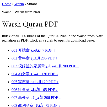
Home
›
Warsh
›
Surahs
Warsh · Warsh from Nafi'
Warsh Quran PDF
Index of all 114 surahs of the Qur\u2019an in the Warsh from Nafi'
recitation as PDF. Click any surah to open its download page.
001
开端章
الفاتحة
7
PDF ↓
002
黄牛章
البقرة
286
PDF ↓
003
仪姆兰的家属章
آل عمران
200
PDF ↓
004
妇女章
النساء
176
PDF ↓
005
宴席章
المائدة
120
PDF ↓
006
牲畜章
الأنعام
165
PDF ↓
007
高处章
الأعراف
206
PDF ↓
008
战利品章
الأنفال
75
PDF ↓