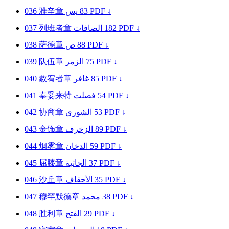
036
雅辛章
يس
83
PDF ↓
037
列班者章
الصافات
182
PDF ↓
038
萨德章
ص
88
PDF ↓
039
队伍章
الزمر
75
PDF ↓
040
赦宥者章
غافر
85
PDF ↓
041
奉妥来特
فصلت
54
PDF ↓
042
协商章
الشورى
53
PDF ↓
043
金饰章
الزخرف
89
PDF ↓
044
烟雾章
الدخان
59
PDF ↓
045
屈膝章
الجاثية
37
PDF ↓
046
沙丘章
الأحقاف
35
PDF ↓
047
穆罕默德章
محمد
38
PDF ↓
048
胜利章
الفتح
29
PDF ↓