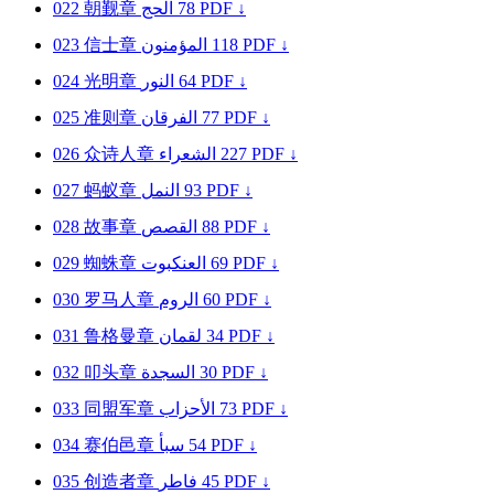
022
朝觐章
الحج
78
PDF ↓
023
信士章
المؤمنون
118
PDF ↓
024
光明章
النور
64
PDF ↓
025
准则章
الفرقان
77
PDF ↓
026
众诗人章
الشعراء
227
PDF ↓
027
蚂蚁章
النمل
93
PDF ↓
028
故事章
القصص
88
PDF ↓
029
蜘蛛章
العنكبوت
69
PDF ↓
030
罗马人章
الروم
60
PDF ↓
031
鲁格曼章
لقمان
34
PDF ↓
032
叩头章
السجدة
30
PDF ↓
033
同盟军章
الأحزاب
73
PDF ↓
034
赛伯邑章
سبأ
54
PDF ↓
035
创造者章
فاطر
45
PDF ↓