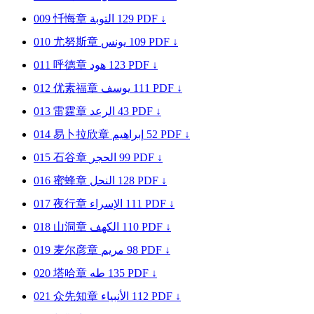
009
忏悔章
التوبة
129
PDF ↓
010
尤努斯章
يونس
109
PDF ↓
011
呼德章
هود
123
PDF ↓
012
优素福章
يوسف
111
PDF ↓
013
雷霆章
الرعد
43
PDF ↓
014
易卜拉欣章
إبراهيم
52
PDF ↓
015
石谷章
الحجر
99
PDF ↓
016
蜜蜂章
النحل
128
PDF ↓
017
夜行章
الإسراء
111
PDF ↓
018
山洞章
الكهف
110
PDF ↓
019
麦尔彦章
مريم
98
PDF ↓
020
塔哈章
طه
135
PDF ↓
021
众先知章
الأنبياء
112
PDF ↓