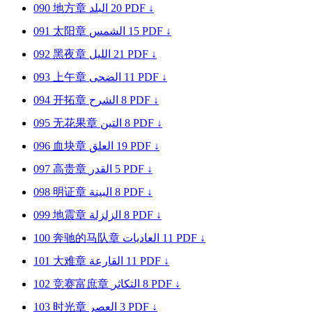
090
地方章
البلد
20
PDF ↓
091
太阳章
الشمس
15
PDF ↓
092
黑夜章
الليل
21
PDF ↓
093
上午章
الضحى
11
PDF ↓
094
开拓章
الشرح
8
PDF ↓
095
无花果章
التين
8
PDF ↓
096
血块章
العلق
19
PDF ↓
097
高贵章
القدر
5
PDF ↓
098
明证章
البينة
8
PDF ↓
099
地震章
الزلزلة
8
PDF ↓
100
奔驰的马队章
العاديات
11
PDF ↓
101
大难章
القارعة
11
PDF ↓
102
竞赛富庶章
التكاثر
8
PDF ↓
103
时光章
العصر
3
PDF ↓