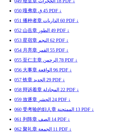
049
寝室章
الحجرات
18
PDF ↓
050
嘎弗章
ق
45
PDF ↓
051
播种者章
الذاريات
60
PDF ↓
052
山岳章
الطور
49
PDF ↓
053
星宿章
النجم
62
PDF ↓
054
月亮章
القمر
55
PDF ↓
055
至仁主章
الرحمن
78
PDF ↓
056
大事章
الواقعة
96
PDF ↓
057
铁章
الحديد
29
PDF ↓
058
辩诉着章
المجادلة
22
PDF ↓
059
放逐章
الحشر
24
PDF ↓
060
受考验的妇人章
الممتحنة
13
PDF ↓
061
列阵章
الصف
14
PDF ↓
062
聚礼章
الجمعة
11
PDF ↓