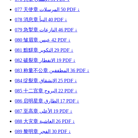
077
天使章
المرسلات
50
PDF ↓
078
消息章
النبأ
40
PDF ↓
079
急掣章
النازعات
46
PDF ↓
080
皱眉章
عبس
42
PDF ↓
081
黯黮章
التكوير
29
PDF ↓
082
破裂章
الانفطار
19
PDF ↓
083
称量不公章
المطففين
36
PDF ↓
084
绽裂章
الانشقاق
25
PDF ↓
085
十二宫章
البروج
22
PDF ↓
086
启明星章
الطارق
17
PDF ↓
087
至高章
الأعلى
19
PDF ↓
088
大灾章
الغاشية
26
PDF ↓
089
黎明章
الفجر
30
PDF ↓