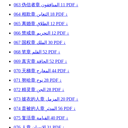
063
伪信者章
المنافقون
11
PDF ↓
064
相欺章
التغابن
18
PDF ↓
065
离婚章
الطلاق
12
PDF ↓
066
禁戒章
التحريم
12
PDF ↓
067
国权章
الملك
30
PDF ↓
068
笔章
القلم
52
PDF ↓
069
真灾章
الحاقة
52
PDF ↓
070
天梯章
المعارج
44
PDF ↓
071
努哈章
نوح
28
PDF ↓
072
精灵章
الجن
28
PDF ↓
073
披衣的人章
المزمل
20
PDF ↓
074
盖被的人章
المدثر
56
PDF ↓
075
复活章
القيامة
40
PDF ↓
076
人章
الإنسان
31
PDF ↓