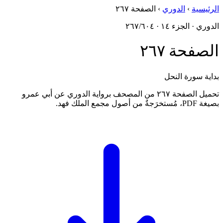
الرئيسية
›
الدوري
›
الصفحة ٢٦٧
الدوري · الجزء ١٤ · ٢٦٧/٦٠٤
الصفحة ٢٦٧
بداية سورة النحل
تحميل الصفحة ٢٦٧ من المصحف برواية الدوري عن أبي عمرو
بصيغة PDF، مُستخرَجةٌ من أصول مجمع الملك فهد.