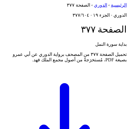
الرئيسية
›
الدوري
›
الصفحة ٣٧٧
الدوري · الجزء ١٩ · ٣٧٧/٦٠٤
الصفحة ٣٧٧
بداية سورة النمل
تحميل الصفحة ٣٧٧ من المصحف برواية الدوري عن أبي عمرو
بصيغة PDF، مُستخرَجةٌ من أصول مجمع الملك فهد.