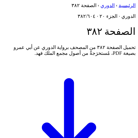
الرئيسية
›
الدوري
›
الصفحة ٣٨٢
الدوري · الجزء ٢٠ · ٣٨٢/٦٠٤
الصفحة ٣٨٢
تحميل الصفحة ٣٨٢ من المصحف برواية الدوري عن أبي عمرو
بصيغة PDF، مُستخرَجةٌ من أصول مجمع الملك فهد.