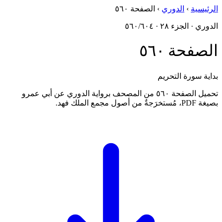
الرئيسية
›
الدوري
›
الصفحة ٥٦٠
الدوري · الجزء ٢٨ · ٥٦٠/٦٠٤
الصفحة ٥٦٠
بداية سورة التحريم
تحميل الصفحة ٥٦٠ من المصحف برواية الدوري عن أبي عمرو
بصيغة PDF، مُستخرَجةٌ من أصول مجمع الملك فهد.