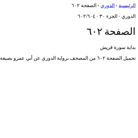
الرئيسية
›
الدوري
›
الصفحة ٦٠٢
الدوري · الجزء ٣٠ · ٦٠٢/٦٠٤
الصفحة ٦٠٢
بداية سورة قريش
تحميل الصفحة ٦٠٢ من المصحف برواية الدوري عن أبي عمرو بصيغة PDF، مُستخرَجةٌ من أصول مجمع الملك فهد.