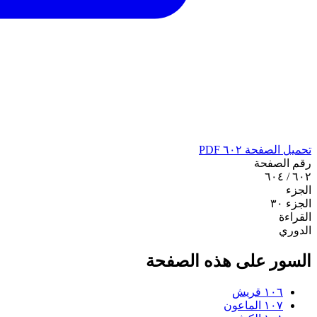
تحميل الصفحة ٦٠٢ PDF
رقم الصفحة
٦٠٢ / ٦٠٤
الجزء
الجزء ٣٠
القراءة
الدوري
السور على هذه الصفحة
١٠٦
قريش
١٠٧
الماعون