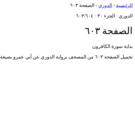
الرئيسية
›
الدوري
›
الصفحة ٦٠٣
الدوري · الجزء ٣٠ · ٦٠٣/٦٠٤
الصفحة ٦٠٣
بداية سورة الكافرون
تحميل الصفحة ٦٠٣ من المصحف برواية الدوري عن أبي عمرو بصيغة PDF، مُستخرَجةٌ من أصول مجمع الملك فهد.