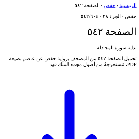
الرئيسية
›
حفص
›
الصفحة ٥٤٢
حفص · الجزء ٢٨ · ٥٤٢/٦٠٤
الصفحة ٥٤٢
بداية سورة المجادلة
تحميل الصفحة ٥٤٢ من المصحف برواية حفص عن عاصم بصيغة
PDF، مُستخرَجةٌ من أصول مجمع الملك فهد.