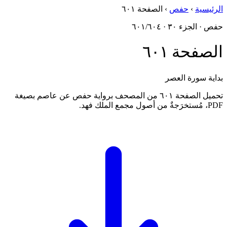
الرئيسية
›
حفص
›
الصفحة ٦٠١
حفص · الجزء ٣٠ · ٦٠١/٦٠٤
الصفحة ٦٠١
بداية سورة العصر
تحميل الصفحة ٦٠١ من المصحف برواية حفص عن عاصم بصيغة
PDF، مُستخرَجةٌ من أصول مجمع الملك فهد.