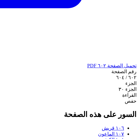
تحميل الصفحة ٦٠٢ PDF
رقم الصفحة
٦٠٢ / ٦٠٤
الجزء
الجزء ٣٠
القراءة
حفص
السور على هذه الصفحة
١٠٦
قريش
١٠٧
الماعون