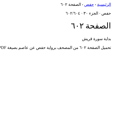
الرئيسية
›
حفص
›
الصفحة ٦٠٢
حفص · الجزء ٣٠ · ٦٠٢/٦٠٤
الصفحة ٦٠٢
بداية سورة قريش
تحميل الصفحة ٦٠٢ من المصحف برواية حفص عن عاصم بصيغة PDF، مُستخرَجةٌ من أصول مجمع الملك فهد.