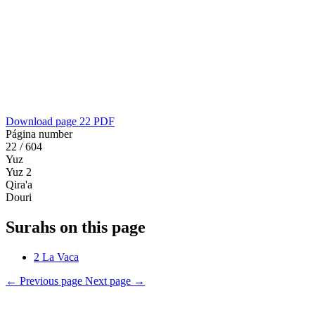
Download page 22 PDF
Página number
22 / 604
Yuz
Yuz 2
Qira'a
Douri
Surahs on this page
2
La Vaca
←
Previous page
Next page
→