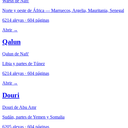
Warsh de Nafi'
Norte y oeste de África — Marruecos, Argelia, Mauritania, Senegal
6214 aleyas · 604 páginas
Abrir
→
Qalun
Qalun de Nafi'
Libia y partes de Túnez
6214 aleyas · 604 páginas
Abrir
→
Douri
Douri de Abu Amr
Sudán, partes de Yemen y Somalia
6205 aleyas · 604 páginas