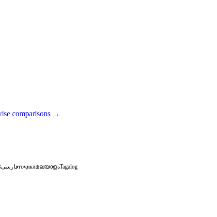
wise comparisons
→
ئ
فارسی
тоҷикӣ
മലയാളം
Tagalog