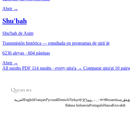
Abrir
→
Shu'bah
Shu'bah de Asim
Transmisión histórica — estudiada en programas de qirāʾāt
6236 aleyas · 604 páginas
Abrir
→
All surahs PDF
114 surahs · every qira'a
→
Comparar qira'at
10 pair
العربية
English
Français
Русский
Deutsch
Türkçe
اردو
বাংলা
Bosanski
ۇيغۇرچە
中文
ไทย
Bahasa Indonesia
Português
Hausa
Kiswahili