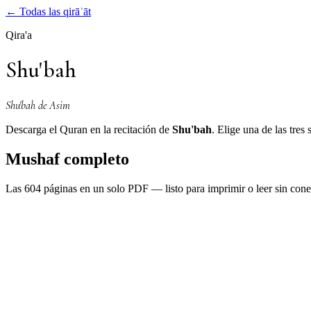
←
Todas las qirāʾāt
Qira'a
Shu'bah
Shu'bah de Asim
Descarga el Quran en la recitación de
Shu'bah
. Elige una de las tre
Mushaf completo
Las 604 páginas en un solo PDF — listo para imprimir o leer sin cone