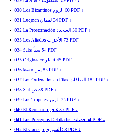
029
La Araña
العنكبوت
69
PDF ↓
030
Los Bizantinos
الروم
60
PDF ↓
031
Luqman
لقمان
34
PDF ↓
032
La Prosternación
السجدة
30
PDF ↓
033
Los Aliados
الأحزاب
73
PDF ↓
034
Saba
سبأ
54
PDF ↓
035
Originador
فاطر
45
PDF ↓
036
ia-sin
يس
83
PDF ↓
037
Los Ordenados en Filas
الصافات
182
PDF ↓
038
Sad
ص
88
PDF ↓
039
Los Tropeles
الزمر
75
PDF ↓
040
El Remisorio
غافر
85
PDF ↓
041
Los Preceptos Detallados
فصلت
54
PDF ↓
042
El Consejo
الشورى
53
PDF ↓